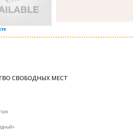
сте
ТВО СВОБОДНЫХ МЕСТ
ятия
здный»