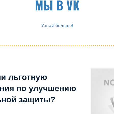
МЫ В VK
Узнай больше!
ли льготную
ения по улучшению
ьной защиты?