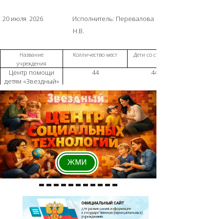
20 июля 2026 Исполнитель: Перевалова
Н.В.
Название
Колличество мест
Дети со статусом
учреждения
Центр помощи
44
44
детям «Звездный»
ЖМИ