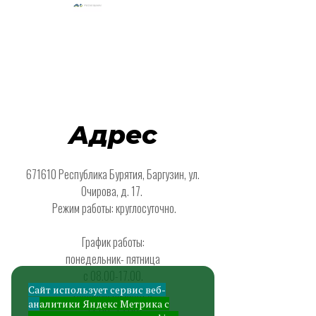
Адрес
671610 Республика Бурятия, Баргузин, ул.
Очирова, д. 17.
Режим работы: круглосуточно.
График работы:
понедельник- пятница
с 08.00-17.00.
Сайт использует сервис веб-
Перерыв на обед с
ан
алитики
Яндекс Метрика
с
12.00- 13.00